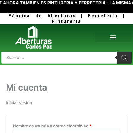
AHORA TAMBIÉN ES PINTURERÍA Y FERRETERÍA - LA MISMA 
Ir
Requerido
Requerido
al
Fábrica de Aberturas | Ferretería |
contenido
Pinturería
Products
search
Mi cuenta
Iniciar sesión
Nombre de usuario o correo electrónico
*