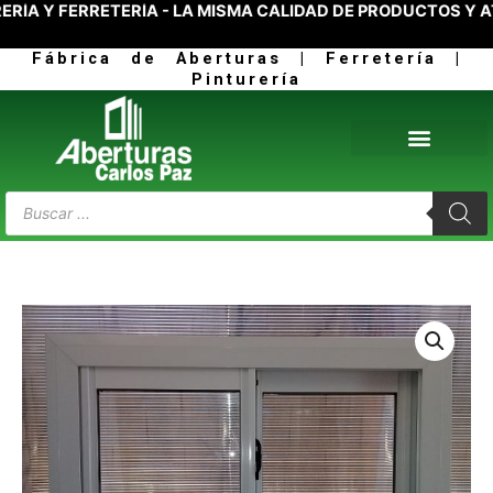
Y FERRETERÍA - LA MISMA CALIDAD DE PRODUCTOS Y ATEN
Ir
al
Fábrica de Aberturas | Ferretería |
contenido
Pinturería
Products
search