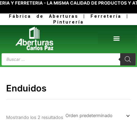
ÍA Y FERRETERÍA - LA MISMA CALIDAD DE PRODUCTOS Y AT
Ir
al
Fábrica de Aberturas | Ferretería |
contenido
Pinturería
Products
search
Enduidos
Mostrando los 2 resultados
This
Th