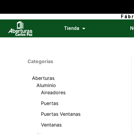
Ir
al
Fáb
contenido
Tienda
N
Categorías
Aberturas
Aluminio
Aireadores
Puertas
Puertas Ventanas
Ventanas