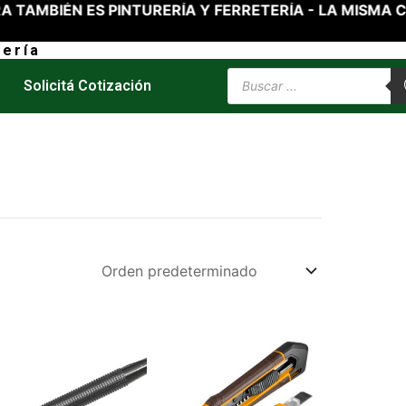
 PINTURERÍA Y FERRETERÍA - LA MISMA CALIDAD DE
ería
Products
Solicitá Cotización
search