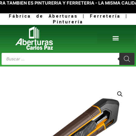
AMBIÉN ES PINTURERÍA Y FERRETERÍA - LA MISMA CALIDAD
Ir
al
Fábrica de Aberturas | Ferretería |
contenido
Pinturería
Products
search