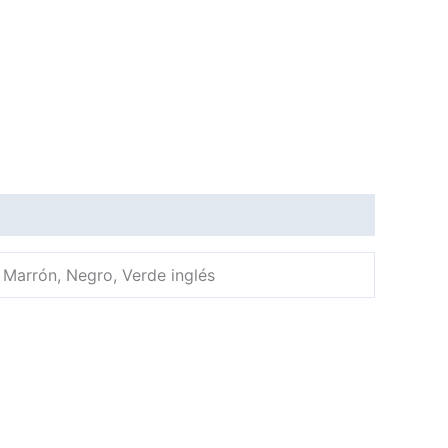
, Marrón, Negro, Verde inglés
s
This
This