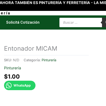
A TAMBIÉN ES PINTURERÍA Y FERRETERÍA - LA MISM
ería
Products
Solicitá Cotización
search
Entonador MICAM
SKU:
N/D
Categoría:
Pinturería
Pinturería
$
1.00
WhatsApp