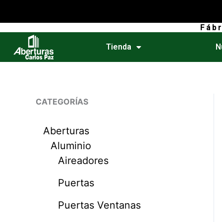
Ir
al
Fáb
contenido
Tienda
N
CATEGORÍAS
Aberturas
Aluminio
Aireadores
Puertas
Puertas Ventanas