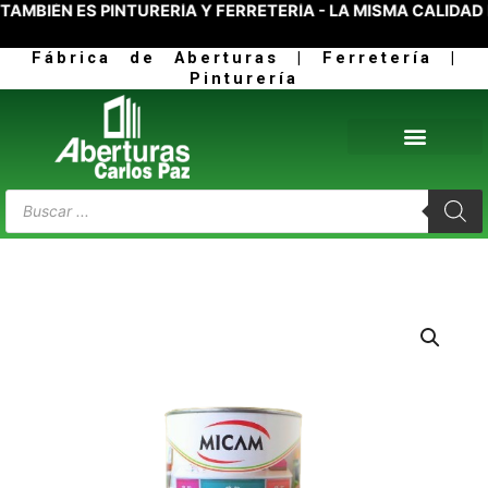
IÉN ES PINTURERÍA Y FERRETERÍA - LA MISMA CALIDAD D
Ir
al
Fábrica de Aberturas | Ferretería |
contenido
Pinturería
Products
search