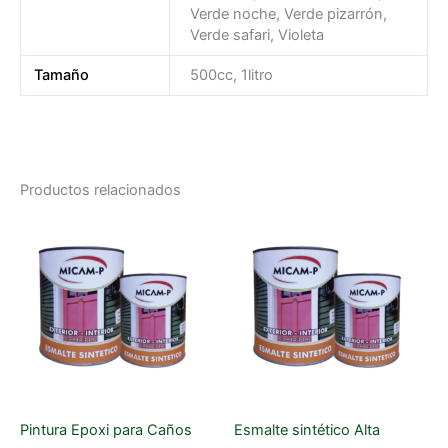
Verde noche, Verde pizarrón,
Verde safari, Violeta
Tamaño
500cc, 1litro
Productos relacionados
This
Th
product
pr
has
ha
multiple
mul
variants.
var
The
Th
options
op
may
ma
be
be
Pintura Epoxi para Caños
Esmalte sintético Alta
chosen
ch