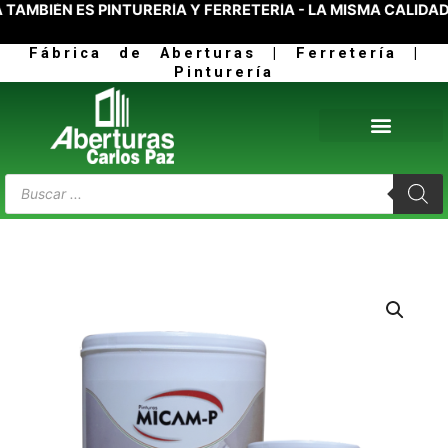
BIÉN ES PINTURERÍA Y FERRETERÍA - LA MISMA CALIDAD D
Ir
al
Fábrica de Aberturas | Ferretería |
contenido
Pinturería
Products
search