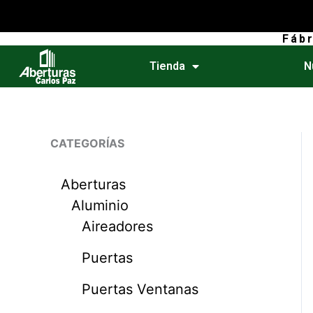
Ir
al
Fáb
contenido
Tienda
N
CATEGORÍAS
Aberturas
Aluminio
Aireadores
Puertas
Puertas Ventanas