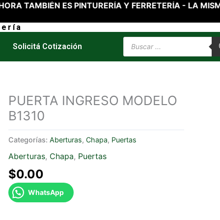
 TAMBIÉN ES PINTURERÍA Y FERRETERÍA - LA MISMA 
ería
Products
Solicitá Cotización
search
PUERTA INGRESO MODELO
B1310
Categorías:
Aberturas
,
Chapa
,
Puertas
Aberturas
,
Chapa
,
Puertas
$
0.00
WhatsApp